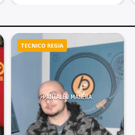
Bologna. Laureata in Mass Media e
Politica ho mosso i miei primi passi in
questo mondo nel 2006, innamorandomi
della radio. Romantica illuminista, amo gli
ossimori. Ho scritto […]
TECNICO REGIA
PANTALEO MANERA