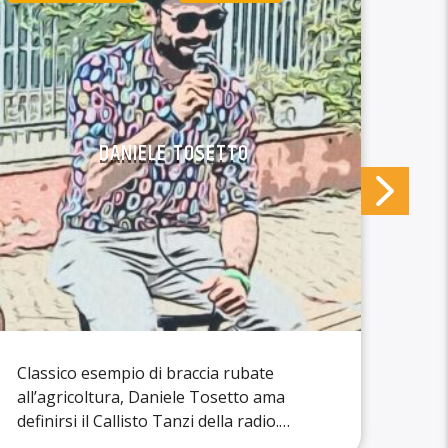
DANIELE TOSETTO
Classico esempio di braccia rubate
Luca
all’agricoltura, Daniele Tosetto ama
di u
definirsi il Callisto Tanzi della radio.
coll
Grande estimatore della dialettica di Luca
libe