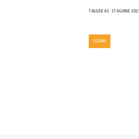
TAGGED AS:
STAGIONE 202
“Storie di resistenz
SCOPRI
L’esperienza di cinqu
dello sfruttamento nel
2023, riportando i ra
conosciute in quei gio