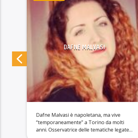
DAFNE MALVASI
Dafne Malvasi è napoletana, ma vive
“temporaneamente” a Torino da molti
anni. Osservatrice delle tematiche legate
 Da
al gender gap e ai movimenti femministi,