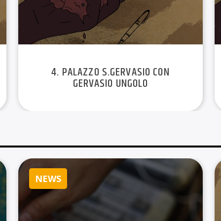
con Border Radio.
Autrici e speaker: Be
Produzione audio e ed
– Border Radio
4. PALAZZO S.GERVASIO CON
Postproduzione: Pant
GERVASIO UNGOLO
Cura editoriale podca
Ciriello – Border Radi
Brani musicali: Anitek
Illustrazione de La Vo
NEWS