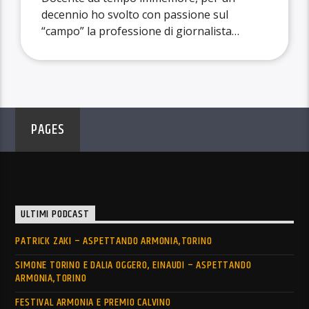
decennio ho svolto con passione sul
“campo” la professione di giornalista
pubblicista. Amo la musica e lo sport. Da
sempre affascinato dall’Astronomia, per
anni mi sono costruito una cultura
scientifica, con molta fatica e da
autodidatta, provenendo da studi
PAGES
umanistici. Ho seguito numerosi corsi di
didattica dell’Astronomia, specializzandomi
in […]
ULTIMI PODCAST
PATRICK ZAKI – ASPETTANDO ARMONIA,TORINO
SIMONE TORINO E DALIA OGGERO, EINAUDI – ASPETTANDO
ARMONIA,TORINO
FESTIVAL ARMONIA E PREMIO CALVINO