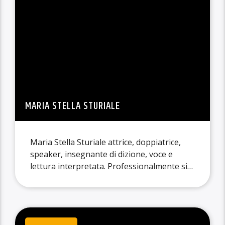
MARIA STELLA STURIALE
Maria Stella Sturiale attrice, doppiatrice,
speaker, insegnante di dizione, voce e
lettura interpretata. Professionalmente si
è formata prima nel campo pubblicitario e
successivamente in quello della moda, ma il
suo cuore ha ripreso a battere con nuovo
impeto quando, per caso, ha ricominciato a