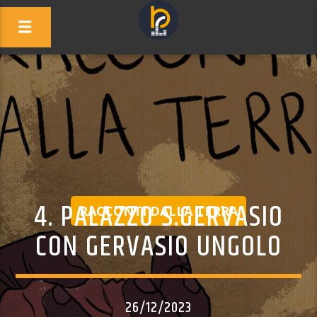
4. PALAZZO S.GERVASIO
RACCONTI DALLA TERRA
CON GERVASIO UNGOLO
26/12/2023