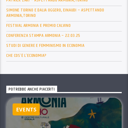
PATRICK ZAKI – ASPETTANDO ARMONIA,TORINO
SIMONE TORINO E DALIA OGGERO, EINAUDI – ASPETTANDO
ARMONIA,TORINO
FESTIVAL ARMONIA E PREMIO CALVINO
CONFERENZA STAMPA ARMONIA – 22.03.25
STUDI DI GENERE E FEMMINISMO IN ECONOMIA
CHE COS’È L’ECONOMIA?
POTREBBE ANCHE PIACERTI
EVENTS