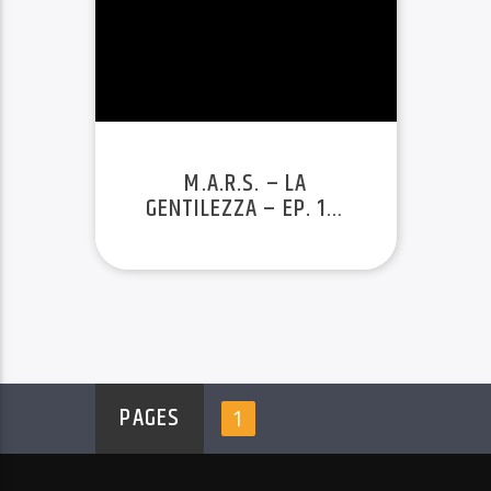
M.A.R.S. – LA
GENTILEZZA – EP. 1 –
STAG. 22/23
PAGES
1