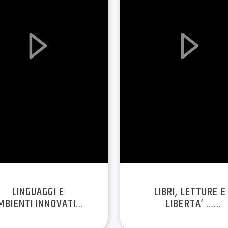
LINGUAGGI E
LIBRI, LETTURE E
MBIENTI INNOVATIVI
LIBERTA’ …
PER LA DIDATTICA –
D’APPRENDIMENTO
A SFIDA DEL P.N.R.R.
– EP. 3 – STAG.