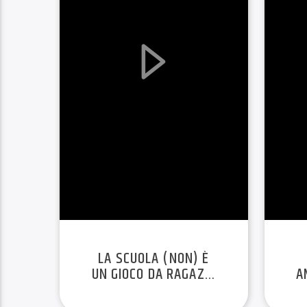
LA SCUOLA (NON) È
UN GIOCO DA RAGAZZI
A
EP. 5 STAG. 2022-23
L