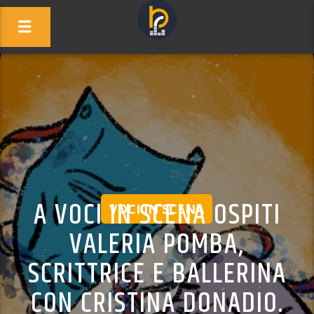
A VOCI IN SCENA OSPITI
VOCI IN SCENA
VALERIA POMBA,
SCRITTRICE E BALLERINA
CON CRISTINA DONADIO.