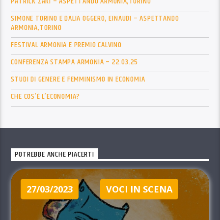
PATRICK ZAKI – ASPETTANDO ARMONIA,TORINO
SIMONE TORINO E DALIA OGGERO, EINAUDI – ASPETTANDO
ARMONIA,TORINO
FESTIVAL ARMONIA E PREMIO CALVINO
CONFERENZA STAMPA ARMONIA – 22.03.25
STUDI DI GENERE E FEMMINISMO IN ECONOMIA
CHE COS’È L’ECONOMIA?
POTREBBE ANCHE PIACERTI
27/03/2023
VOCI IN SCENA