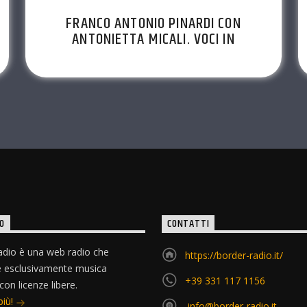
FRANCO ANTONIO PINARDI CON
ANTONIETTA MICALI. VOCI IN
SCENA EP. 38 STAG.2022/23
O
CONTATTI
dio è una web radio che
https://border-radio.it/
e esclusivamente musica
+39 331 117 1156
 con licenze libere.
più!
info@border-radio.it