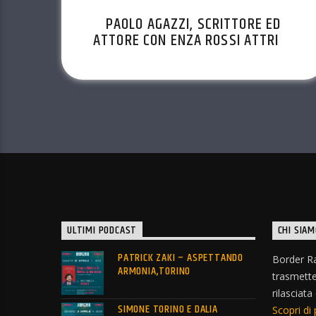
PAOLO AGAZZI, SCRITTORE ED
ATTORE CON ENZA ROSSI ATTRICE
DELLA COMPAGNIA MIRANDA
SULLA FUNE. EP. 40 STAG. 2022-
23
ULTIMI PODCAST
CHI SIAM
PATRICK ZAKI – ASPETTANDO
Border Ra
ARMONIA,TORINO
trasmett
rilasciata
SIMONE TORINO E DALIA
Scopri di 