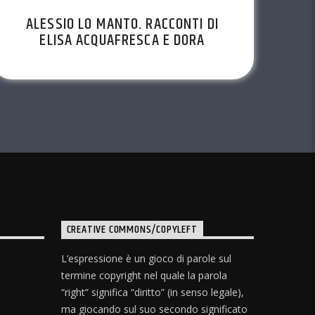
ALESSIO LO MANTO. RACCONTI DI
ELISA ACQUAFRESCA E DORA
MILLACI. VOCI IN SCENA EP.37
STAG.2022/23
CREATIVE COMMONS/COPYLEFT
L’espressione è un gioco di parole sul
termine copyright nel quale la parola
“right” significa “diritto” (in senso legale),
ma giocando sul suo secondo significato