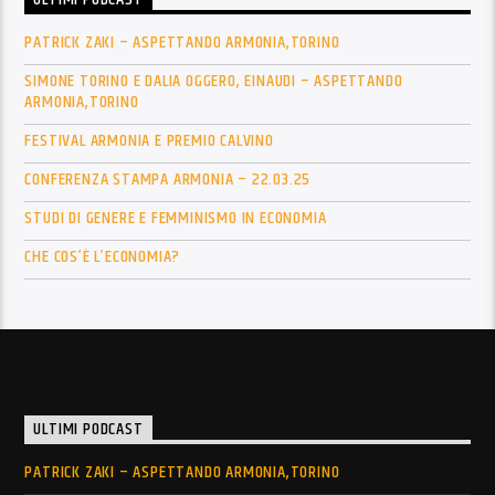
ULTIMI PODCAST
PATRICK ZAKI – ASPETTANDO ARMONIA,TORINO
SIMONE TORINO E DALIA OGGERO, EINAUDI – ASPETTANDO
ARMONIA,TORINO
FESTIVAL ARMONIA E PREMIO CALVINO
CONFERENZA STAMPA ARMONIA – 22.03.25
STUDI DI GENERE E FEMMINISMO IN ECONOMIA
CHE COS’È L’ECONOMIA?
ULTIMI PODCAST
PATRICK ZAKI – ASPETTANDO ARMONIA,TORINO